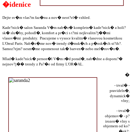
�idenice
Dejte sv�m vlas?m faz�nu a nov� neot?el� vzhled.
Kade?nick� salon Saranda V�m nab�z� kompletn� kade?nick� a holi?
sk� slu�by, pohodl�, komfort a pr�ci s t?mi nejkvalitn?j��mi
vlasov�mi produkty. Pracujeme s vysoce kvalitn� vlasovou kosmetikou
L'Oreal Paris. Nab�z�me nov� trendy d�msk�ch a p�nsk�ch st?ih?.
Samoz?ejm? nesm�me opomenout tak� barven� nebo mel�rov�n�.
Mlad� kade?nick� person�l V�m r�d porad�, nab�dne a doporu?�
nejnov?j�� trendy z Pa?�e od firmy L'OR�AL.
�
- trval� -
pravideln�,
dynamick�
vlny;
- trval�
objemov� - p?
irozen� vlny s
objemem od ko?
�nk?;