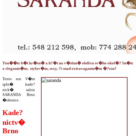
Tou��te b�t kr�sn� a h?�t na v�slun� obdivu sv�ho okol�? Sn�te
o elegantn�m, stylov�m, sexy, ?i snad extravagantn�m �?esu?
Tento sen V�m
spln� kade?
nick� salon
SARANDA Brno
�idenice.
Kade?
nictv�
Brno